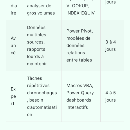
jours
dia
analyser de
VLOOKUP,
ire
gros volumes
INDEX-EQUIV
Données
Power Pivot,
multiples
Av
modèles de
sources,
3 à 4
an
données,
rapports
jours
cé
relations
lourds à
entre tables
maintenir
Tâches
répétitives
Macros VBA,
Ex
chronophages
Power Query,
4 à 5
pe
, besoin
dashboards
jours
rt
d’automatisati
interactifs
on