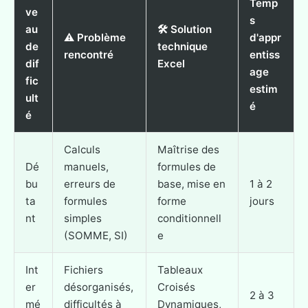
Temp
ve
s
au
🛠️ Solution
⚠️ Problème
d'appr
de
technique
rencontré
entiss
dif
Excel
age
fic
estim
ult
é
é
Calculs
Maîtrise des
Dé
manuels,
formules de
bu
erreurs de
base, mise en
1 à 2
ta
formules
forme
jours
nt
simples
conditionnell
(SOMME, SI)
e
Int
Fichiers
Tableaux
er
désorganisés,
Croisés
2 à 3
mé
difficultés à
Dynamiques,